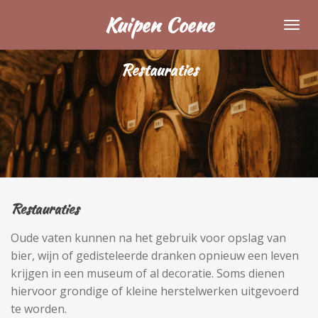
Ga
Kuipen Coene
direct
naar
Restauraties
de
hoofdinhoud
Restauraties
Oude vaten kunnen na het gebruik voor opslag van
bier, wijn of gedisteleerde dranken opnieuw een leven
krijgen in een museum of al decoratie. Soms dienen
hiervoor grondige of kleine herstelwerken uitgevoerd
te worden.